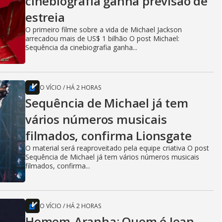
cinebiografia ganha previsão de
estreia
O primeiro filme sobre a vida de Michael Jackson
arrecadou mais de US$ 1 bilhão O post Michael:
Sequência da cinebiografia ganha...
O VÍCIO
/
HÁ 2 HORAS
Sequência de Michael já tem
vários números musicais
filmados, confirma Lionsgate
O material será reaproveitado pela equipe criativa O post
Sequência de Michael já tem vários números musicais
filmados, confirma...
O VÍCIO
/
HÁ 2 HORAS
Homem-Aranha: Quem é Jean