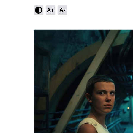
A+
A-