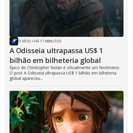
O VÍCIO
/
HÁ 17 MINUTOS
A Odisseia ultrapassa US$ 1
bilhão em bilheteria global
Épico de Christopher Nolan é oficialmente um fenômeno
O post A Odisseia ultrapassa US$ 1 bilhão em bilheteria
global apareceu...