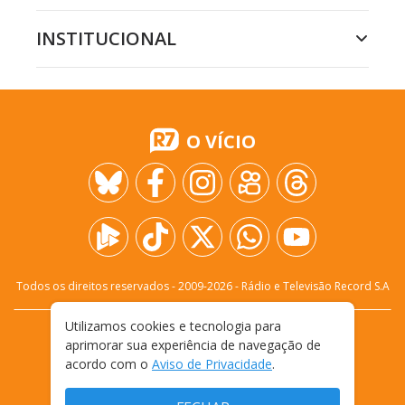
INSTITUCIONAL
O VÍCIO
Todos os direitos reservados - 2009-
2026
- Rádio e Televisão Record S.A
Utilizamos cookies e tecnologia para
CARREIRA
FALE CONOSCO
PRIVACIDADE
aprimorar sua experiência de navegação de
TERMOS E CONDIÇÕES DE USO
acordo com o
Aviso de Privacidade
.