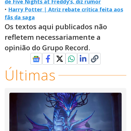
de Five Nights at Freddy’s, diz rumor
•
Harry Potter | Atriz rebate crítica feita aos
fãs da saga
Os textos aqui publicados não
refletem necessariamente a
opinião do Grupo Record.
Últimas