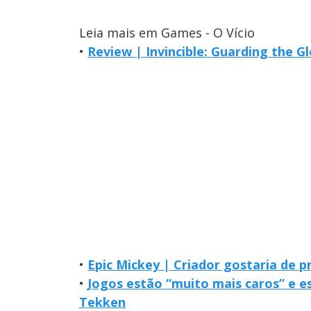
Leia mais em Games - O Vício
•
Review | Invincible: Guarding the G
•
Epic Mickey | Criador gostaria de p
•
Jogos estão “muito mais caros” e e
Tekken