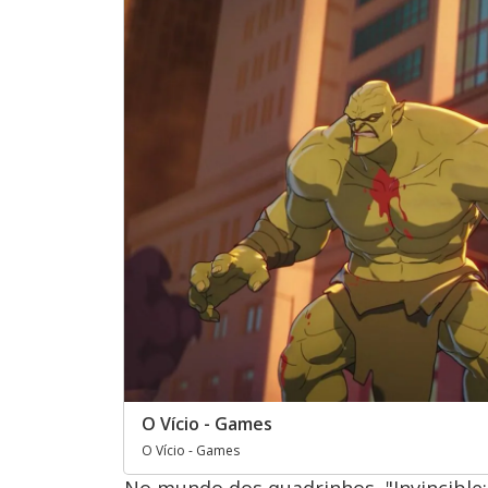
O Vício - Games
O Vício - Games
No mundo dos quadrinhos, "Invincible