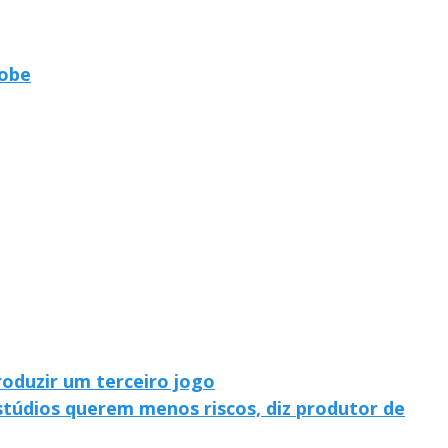
lobe
roduzir um terceiro jogo
stúdios querem menos riscos, diz produtor de