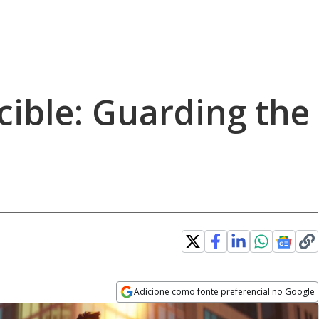
cible: Guarding the
Adicione como fonte preferencial no Google
Opens in new window