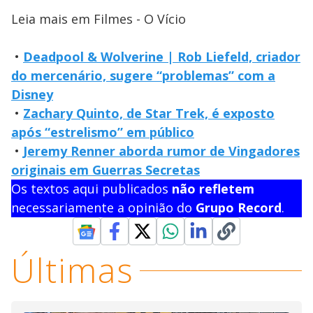
Leia mais em Filmes - O Vício
•
Deadpool & Wolverine | Rob Liefeld, criador
do mercenário, sugere “problemas” com a
Disney
•
Zachary Quinto, de Star Trek, é exposto
após “estrelismo” em público
•
Jeremy Renner aborda rumor de Vingadores
originais em Guerras Secretas
Os textos aqui publicados
não refletem
necessariamente a opinião do
Grupo Record
.
Últimas