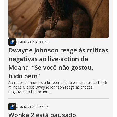
O VÍCIO
/
HÁ 4 HORAS
Dwayne Johnson reage às críticas
negativas ao live-action de
Moana: “Se você não gostou,
tudo bem”
Ao redor do mundo, a bilheteria ficou em apenas US$ 246
milhões O post Dwayne Johnson reage às críticas
negativas ao live-action...
O VÍCIO
/
HÁ 4 HORAS
Wonka 2 está pausado