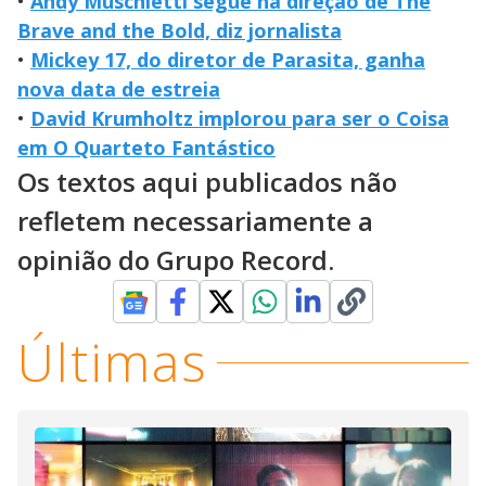
•
Andy Muschietti segue na direção de The
Brave and the Bold, diz jornalista
•
Mickey 17, do diretor de Parasita, ganha
nova data de estreia
•
David Krumholtz implorou para ser o Coisa
em O Quarteto Fantástico
Os textos aqui publicados não
refletem necessariamente a
opinião do Grupo Record.
Últimas