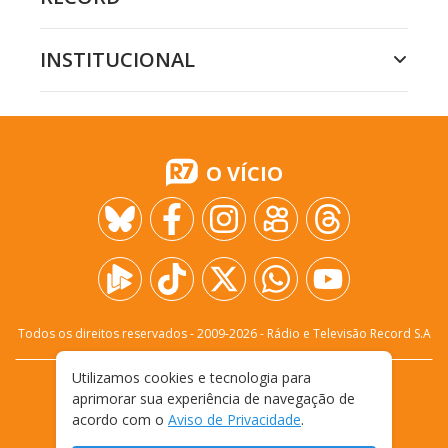
INSTITUCIONAL
O VÍCIO
Todos os direitos reservados - 2009-
2026
- Rádio e Televisão Record S.A
Utilizamos cookies e tecnologia para
CARREIRA
FALE CONOSCO
PRIVACIDADE
aprimorar sua experiência de navegação de
TERMOS E CONDIÇÕES DE USO
acordo com o
Aviso de Privacidade
.