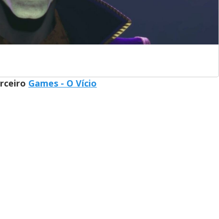
arceiro
Games - O Vício