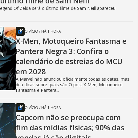
último filme de Sam Neill
egend Of Zelda será o último filme de Sam Neill apareceu
O VÍCIO
/
HÁ 1 HORA
X-Men, Motoqueiro Fantasma e
Pantera Negra 3: Confira o
calendário de estreias do MCU
em 2028
A Marvel não anunciou oficialmente todas as datas, mas
deu dicas sobre quais são O post X-Men, Motoqueiro
Fantasma e Pantera...
O VÍCIO
/
HÁ 1 HORA
Capcom não se preocupa com
fim das mídias físicas; 90% das
vendas já são digitais