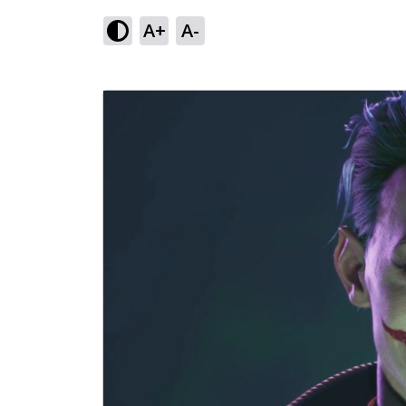
A+
A-