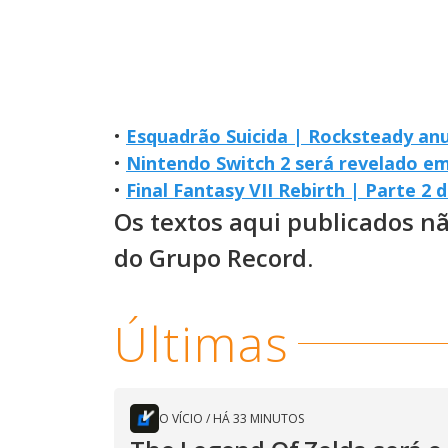
•
Esquadrão Suicida | Rocksteady an
•
Nintendo Switch 2 será revelado em
•
Final Fantasy VII Rebirth | Parte 2 
Os textos aqui publicados n
do Grupo Record.
Últimas
O VÍCIO
/
HÁ 33 MINUTOS