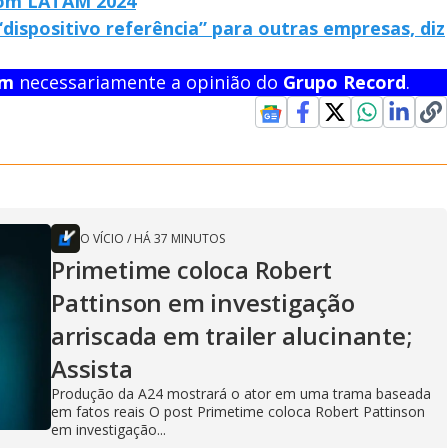
com LATAM 2024
ispositivo referência” para outras empresas, diz
em
necessariamente a opinião do
Grupo Record
.
O VÍCIO
/
HÁ 37 MINUTOS
Primetime coloca Robert
Pattinson em investigação
arriscada em trailer alucinante;
Assista
Produção da A24 mostrará o ator em uma trama baseada
em fatos reais O post Primetime coloca Robert Pattinson
em investigação...