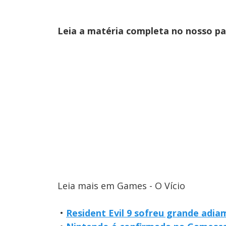
Leia a matéria completa no nosso p
Leia mais em Games - O Vício
•
Resident Evil 9 sofreu grande adi