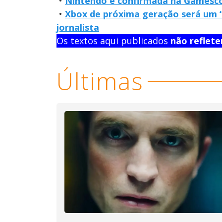
•
Nintendo é confirmada na Games
•
Xbox de próxima geração será um “d
jornalista
Os textos aqui publicados
não reflet
Últimas