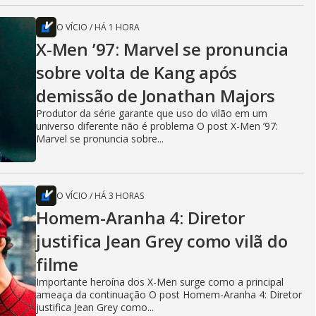
O VÍCIO
/
HÁ 1 HORA
X-Men ’97: Marvel se pronuncia
sobre volta de Kang após
demissão de Jonathan Majors
Produtor da série garante que uso do vilão em um
universo diferente não é problema O post X-Men ’97:
Marvel se pronuncia sobre...
O VÍCIO
/
HÁ 3 HORAS
Homem-Aranha 4: Diretor
justifica Jean Grey como vilã do
filme
Importante heroína dos X-Men surge como a principal
ameaça da continuação O post Homem-Aranha 4: Diretor
justifica Jean Grey como...