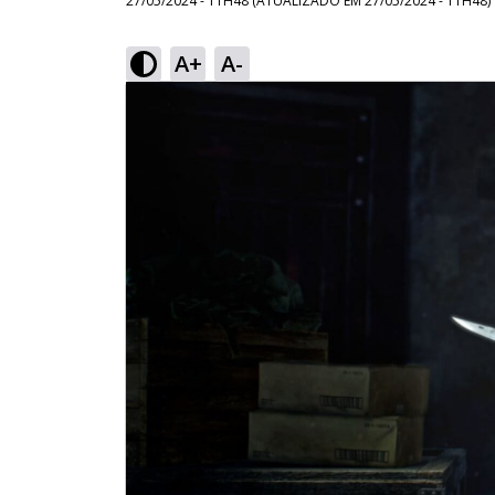
27/05/2024 - 11H48
(ATUALIZADO EM
27/05/2024 - 11H48
)
A+
A-