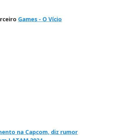
arceiro
Games - O Vício
amento na Capcom, diz rumor