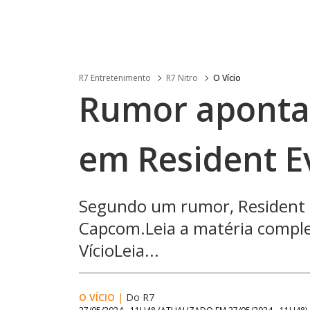
R7 Entretenimento
R7 Nitro
O Vício
Rumor aponta
em Resident E
Segundo um rumor, Resident 
Capcom.Leia a matéria comple
VícioLeia...
O VÍCIO
|
Do R7