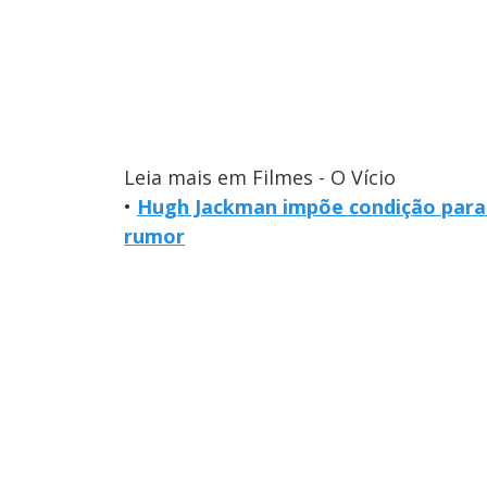
Leia mais em Filmes - O Vício
•
Hugh Jackman impõe condição para p
rumor