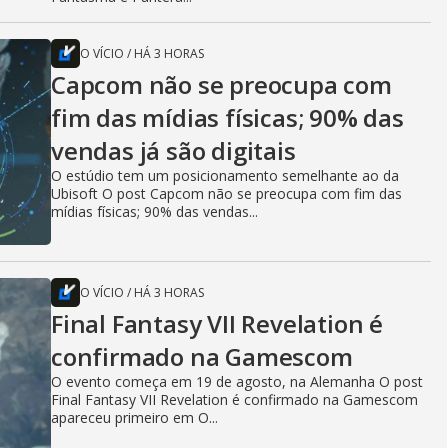
O VÍCIO
/
HÁ 3 HORAS
Capcom não se preocupa com
fim das mídias físicas; 90% das
vendas já são digitais
O estúdio tem um posicionamento semelhante ao da
Ubisoft O post Capcom não se preocupa com fim das
mídias físicas; 90% das vendas...
O VÍCIO
/
HÁ 3 HORAS
Final Fantasy VII Revelation é
confirmado na Gamescom
O evento começa em 19 de agosto, na Alemanha O post
Final Fantasy VII Revelation é confirmado na Gamescom
apareceu primeiro em O...