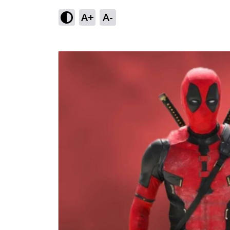
A+
A-