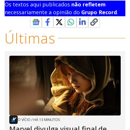
Os textos aqui publicados
não refletem
necessariamente a opinião do
Grupo Record
.
Últimas
O VÍCIO
/
HÁ 13 MINUTOS
Marvel divulga visual final de