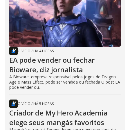
O VÍCIO
/
HÁ 4 HORAS
EA pode vender ou fechar
Bioware, diz jornalista
A Bioware, empresa responsável pelos jogos de Dragon
Age e Mass Effect, pode ser vendida ou fechada O post EA
pode vender ou...
O VÍCIO
/
HÁ 5 HORAS
Criador de My Hero Academia
elege seus mangás favoritos
Mangaká retorna à Shonen Jump com novo one-shot de