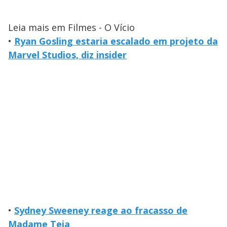
Leia mais em Filmes - O Vício
•
Ryan Gosling estaria escalado em projeto da
Marvel Studios, diz insider
•
Sydney Sweeney reage ao fracasso de
Madame Teia