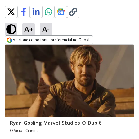
A+
A-
Adicione como fonte preferencial no Google
Opens in new window
Ryan-Gosling-Marvel-Studios-O-Dublê
O Vício - Cinema