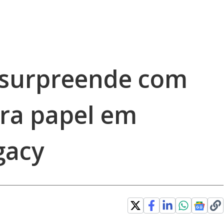
 surpreende com
ara papel em
gacy