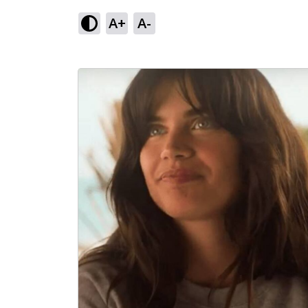
A+
A-