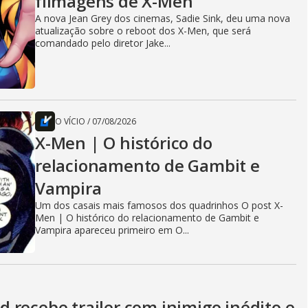
filmagens de X-Men
A nova Jean Grey dos cinemas, Sadie Sink, deu uma nova
atualização sobre o reboot dos X-Men, que será
comandado pelo diretor Jake...
O VÍCIO
/
07/08/2026
X-Men | O histórico do
relacionamento de Gambit e
Vampira
Um dos casais mais famosos dos quadrinhos O post X-
Men | O histórico do relacionamento de Gambit e
Vampira apareceu primeiro em O...
 recebe trailer com inimigo inédito e