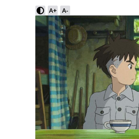
A+
A-