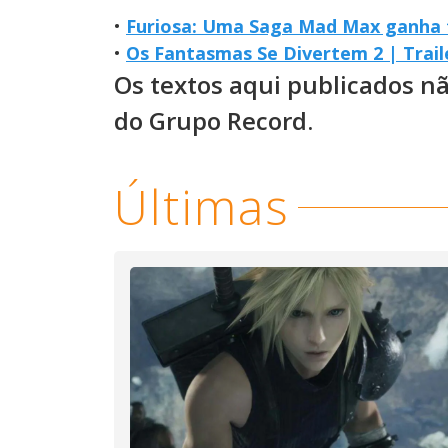
•
Furiosa: Uma Saga Mad Max ganha t
•
Os Fantasmas Se Divertem 2 | Traile
Os textos aqui publicados n
do Grupo Record.
Últimas