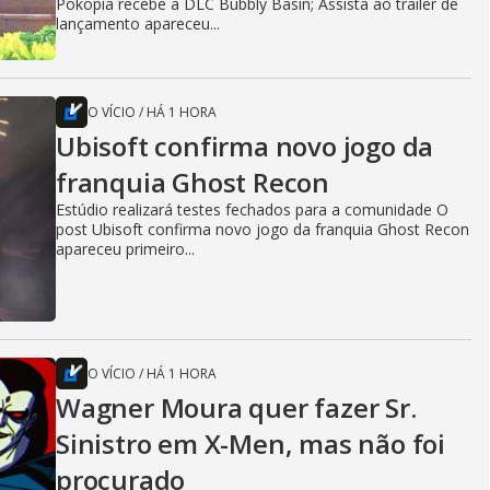
Pokopia recebe a DLC Bubbly Basin; Assista ao trailer de
lançamento apareceu...
O VÍCIO
/
HÁ 1 HORA
Ubisoft confirma novo jogo da
franquia Ghost Recon
Estúdio realizará testes fechados para a comunidade O
post Ubisoft confirma novo jogo da franquia Ghost Recon
apareceu primeiro...
O VÍCIO
/
HÁ 1 HORA
Wagner Moura quer fazer Sr.
Sinistro em X-Men, mas não foi
procurado