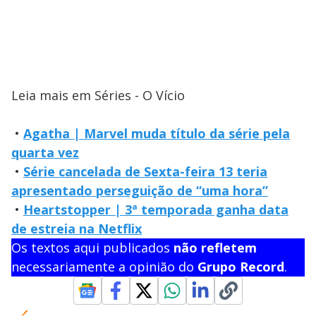
Leia mais em Séries - O Vício
•
Agatha | Marvel muda título da série pela
quarta vez
•
Série cancelada de Sexta-feira 13 teria
apresentado perseguição de “uma hora”
•
Heartstopper | 3ª temporada ganha data
de estreia na Netflix
Os textos aqui publicados
não refletem
necessariamente a opinião do
Grupo Record
.