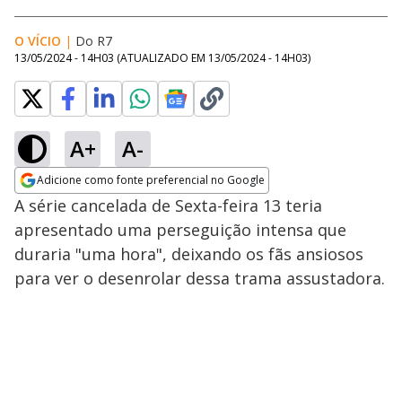
O VÍCIO
|
Do R7
13/05/2024 - 14H03
(ATUALIZADO EM
13/05/2024 - 14H03
)
A+
A-
Adicione como fonte preferencial no Google
Opens in new window
A série cancelada de Sexta-feira 13 teria
apresentado uma perseguição intensa que
duraria "uma hora", deixando os fãs ansiosos
para ver o desenrolar dessa trama assustadora.