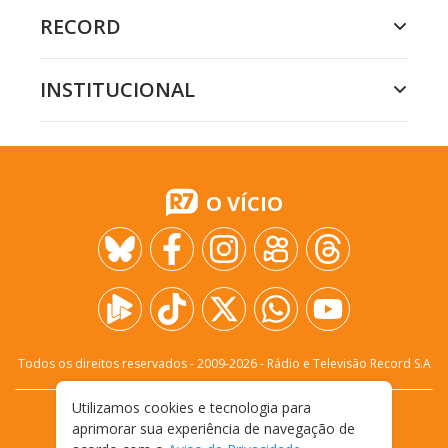
RECORD
INSTITUCIONAL
O VÍCIO
Todos os direitos reservados - 2009-
2026
- Rádio e Televisão Record S.A
Utilizamos cookies e tecnologia para
CARREIRA
FALE CONOSCO
PRIVACIDADE
aprimorar sua experiência de navegação de
TERMOS E CONDIÇÕES DE USO