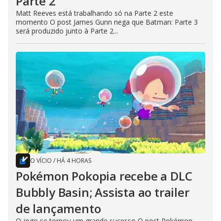
Parte 2
Matt Reeves está trabalhando só na Parte 2 este
momento O post James Gunn nega que Batman: Parte 3
será produzido junto à Parte 2...
O VÍCIO
/
HÁ 4 HORAS
Pokémon Pokopia recebe a DLC
Bubbly Basin; Assista ao trailer
de lançamento
O jogo se tornou um grande sucesso O post Pokémon