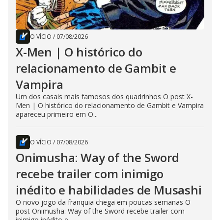
O VÍCIO
/
07/08/2026
X-Men | O histórico do
relacionamento de Gambit e
Vampira
Um dos casais mais famosos dos quadrinhos O post X-
Men | O histórico do relacionamento de Gambit e Vampira
apareceu primeiro em O...
O VÍCIO
/
07/08/2026
Onimusha: Way of the Sword
recebe trailer com inimigo
inédito e habilidades de Musashi
O novo jogo da franquia chega em poucas semanas O
post Onimusha: Way of the Sword recebe trailer com
inimigo inédito e...