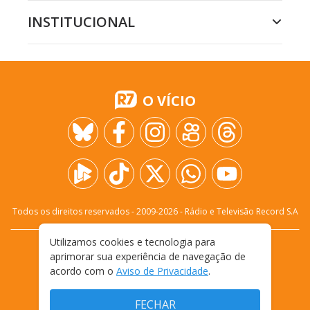
INSTITUCIONAL
O VÍCIO
Todos os direitos reservados - 2009-
2026
- Rádio e Televisão Record S.A
Utilizamos cookies e tecnologia para
CARREIRA
FALE CONOSCO
PRIVACIDADE
aprimorar sua experiência de navegação de
TERMOS E CONDIÇÕES DE USO
acordo com o
Aviso de Privacidade
.
FECHAR