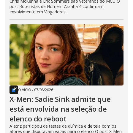
Chris McKenna e Erik Sommers são veteranos do MCU O
post Roteiristas de Homem-Aranha 4 confirmam
envolvimento em Vingadores:...
O VÍCIO
/
07/08/2026
X-Men: Sadie Sink admite que
está envolvida na seleção de
elenco do reboot
A atriz participou de testes de química e de tela com os
atores que disputavam vagas para o elenco O post X-Men: