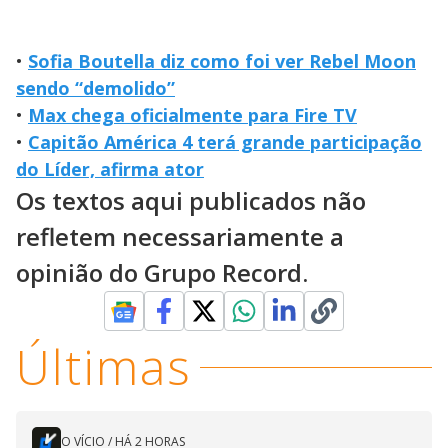
•
Sofia Boutella diz como foi ver Rebel Moon
sendo “demolido”
•
Max chega oficialmente para Fire TV
•
Capitão América 4 terá grande participação
do Líder, afirma ator
Os textos aqui publicados não
refletem necessariamente a
opinião do Grupo Record.
Últimas
O VÍCIO
/
HÁ 2 HORAS