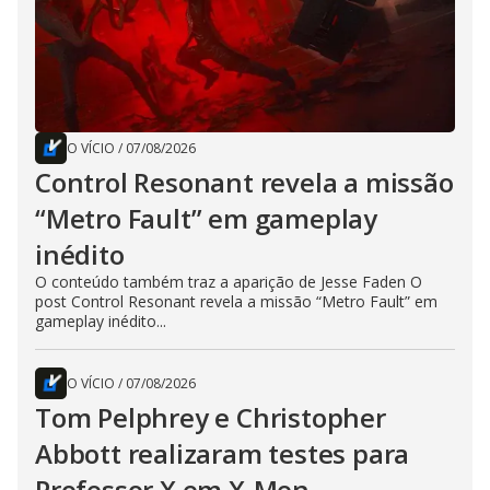
O VÍCIO
/
07/08/2026
Control Resonant revela a missão
“Metro Fault” em gameplay
inédito
O conteúdo também traz a aparição de Jesse Faden O
post Control Resonant revela a missão “Metro Fault” em
gameplay inédito...
O VÍCIO
/
07/08/2026
Tom Pelphrey e Christopher
Abbott realizaram testes para
Professor X em X-Men