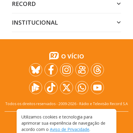
RECORD
INSTITUCIONAL
O VÍCIO
Todos os direitos reservados - 2009-
2026
- Rádio e Televisão Record S.A
Utilizamos cookies e tecnologia para
CARREIRA
FALE CONOSCO
PRIVACIDADE
aprimorar sua experiência de navegação de
TERMOS E CONDIÇÕES DE USO
acordo com o
Aviso de Privacidade
.