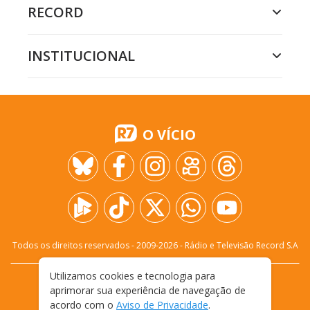
RECORD
INSTITUCIONAL
O VÍCIO
Todos os direitos reservados - 2009-
2026
- Rádio e Televisão Record S.A
Utilizamos cookies e tecnologia para
CARREIRA
FALE CONOSCO
PRIVACIDADE
aprimorar sua experiência de navegação de
TERMOS E CONDIÇÕES DE USO
acordo com o
Aviso de Privacidade
.