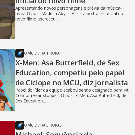
oficial do novo filme
Apresentando novos personagens e prévia da música-
tema O post Made in Abyss: Assista ao trailer oficial do
novo filme apareceu...
O VÍCIO
/
HÁ 1 HORA
X-Men: Asa Butterfield, de Sex
Education, competiu pelo papel
de Ciclope no MCU, diz jornalista
Papel do líder da equipe acabou sendo designado para Kit
Connor (Heartstopper) O post X-Men: Asa Butterfield, de
Sex Education,...
O VÍCIO
/
HÁ 5 HORAS
Michael: Sequência da