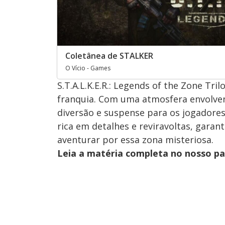
Coletânea de STALKER
O Vício - Games
S.T.A.L.K.E.R.: Legends of the Zone Tri
franquia. Com uma atmosfera envolven
diversão e suspense para os jogadores.
rica em detalhes e reviravoltas, gara
aventurar por essa zona misteriosa.
Leia a matéria completa no nosso p