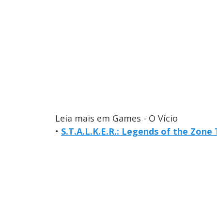
Leia mais em Games - O Vício
•
S.T.A.L.K.E.R.: Legends of the Zone 