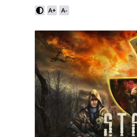
A+
A-