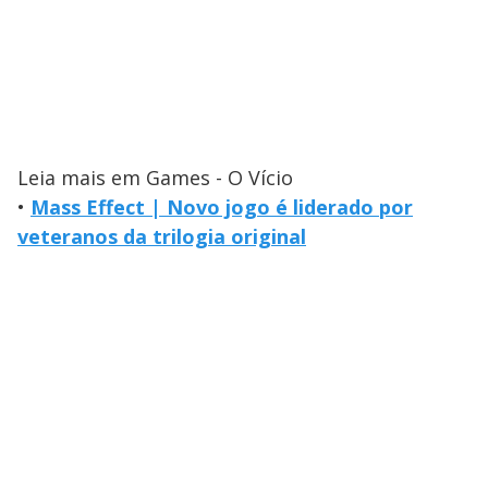
Leia mais em Games - O Vício
•
Mass Effect | Novo jogo é liderado por
veteranos da trilogia original