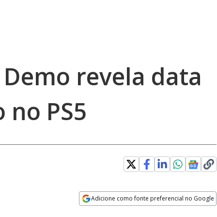
| Demo revela data
 no PS5
Adicione como fonte preferencial no Google
Opens in new window