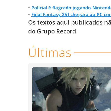
•
Policial é flagrado jogando Ninten
•
Final Fantasy XVI chegará ao PC c
Os textos aqui publicados n
do Grupo Record.
Últimas