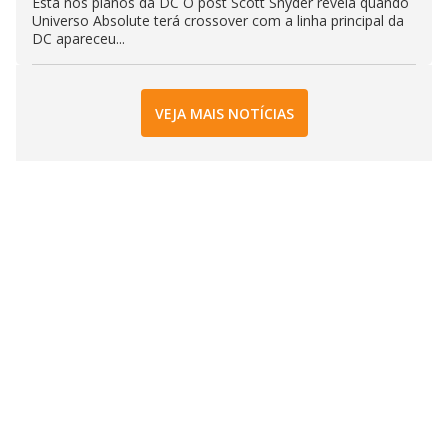
Está nos planos da DC O post Scott Snyder revela quando
Universo Absolute terá crossover com a linha principal da
DC apareceu...
VEJA MAIS NOTÍCIAS