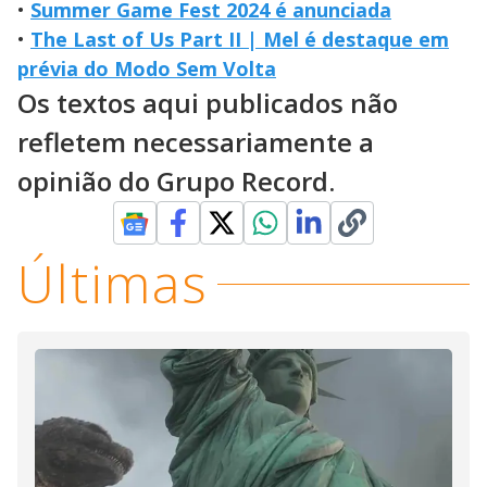
•
Summer Game Fest 2024 é anunciada
•
The Last of Us Part II | Mel é destaque em
prévia do Modo Sem Volta
Os textos aqui publicados não
refletem necessariamente a
opinião do Grupo Record.
Últimas