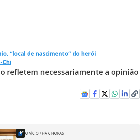
o, “local de nascimento” do herói
-Chi
ão refletem necessariamente a opinião
O VÍCIO
/
HÁ 6 HORAS