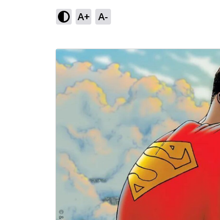
A+
A-