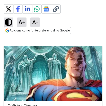
A+
A-
Adicione como fonte preferencial no Google
Opens in new window
O Vício - Cinema