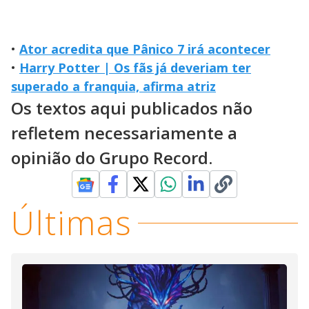
•
Ator acredita que Pânico 7 irá acontecer
•
Harry Potter | Os fãs já deveriam ter
superado a franquia, afirma atriz
Os textos aqui publicados não
refletem necessariamente a
opinião do Grupo Record.
Últimas