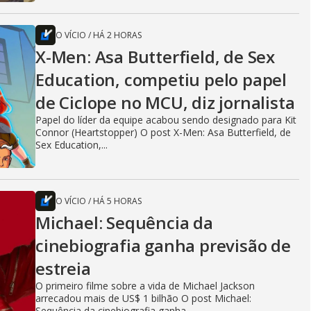
O VÍCIO
/
HÁ 2 HORAS
X-Men: Asa Butterfield, de Sex
Education, competiu pelo papel
de Ciclope no MCU, diz jornalista
Papel do líder da equipe acabou sendo designado para Kit
Connor (Heartstopper) O post X-Men: Asa Butterfield, de
Sex Education,...
O VÍCIO
/
HÁ 5 HORAS
Michael: Sequência da
cinebiografia ganha previsão de
estreia
O primeiro filme sobre a vida de Michael Jackson
arrecadou mais de US$ 1 bilhão O post Michael:
Sequência da cinebiografia ganha...