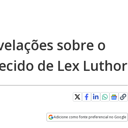
elações sobre o
cido de Lex Luthor
Adicione como fonte preferencial no Google
Opens in new window