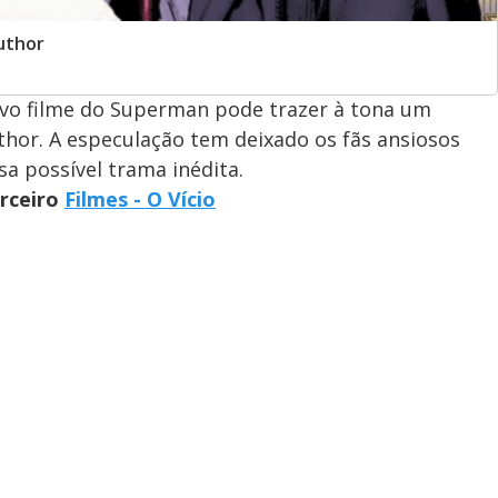
uthor
vo filme do Superman pode trazer à tona um
hor. A especulação tem deixado os fãs ansiosos
a possível trama inédita.
arceiro
Filmes - O Vício