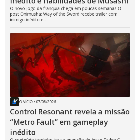
inédito e habilidades de Musashi
O novo jogo da franquia chega em poucas semanas O
post Onimusha: Way of the Sword recebe trailer com
inimigo inédito e...
O VÍCIO
/
07/08/2026
Control Resonant revela a missão
“Metro Fault” em gameplay
inédito
O conteúdo também traz a aparição de Jesse Faden O