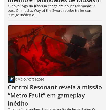
O novo jogo da franquia chega em poucas semanas O
post Onimusha: Way of the Sword recebe trailer com
inimigo inédito e...
O VÍCIO
/
07/08/2026
Control Resonant revela a missão
“Metro Fault” em gameplay
inédito
O conteúdo também traz a aparição de Jesse Faden O