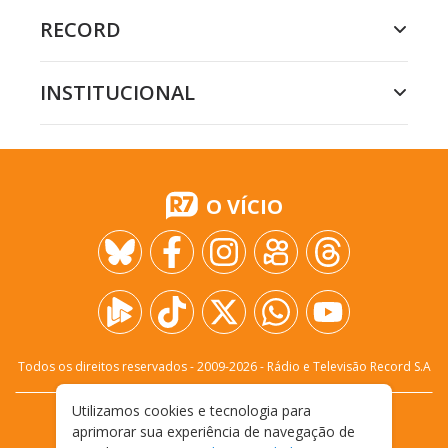
RECORD
INSTITUCIONAL
O VÍCIO
Todos os direitos reservados - 2009-
2026
- Rádio e Televisão Record S.A
Utilizamos cookies e tecnologia para
CARREIRA
FALE CONOSCO
PRIVACIDADE
aprimorar sua experiência de navegação de
TERMOS E CONDIÇÕES DE USO