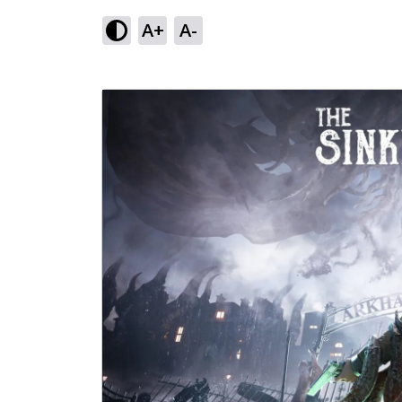
A+
A-