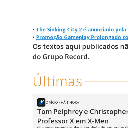
•
The Sinking City 2 é anunciado pel
•
Promoção Gameplay Prolongado co
Os textos aqui publicados n
do Grupo Record.
Últimas
O VÍCIO
/
HÁ 1 HORA
Tom Pelphrey e Christopher
Professor X em X-Men
O elenco completo deve ser definido em breve O