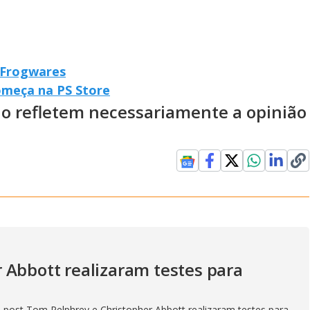
a Frogwares
meça na PS Store
ão refletem necessariamente a opinião
 Abbott realizaram testes para
 post Tom Pelphrey e Christopher Abbott realizaram testes para