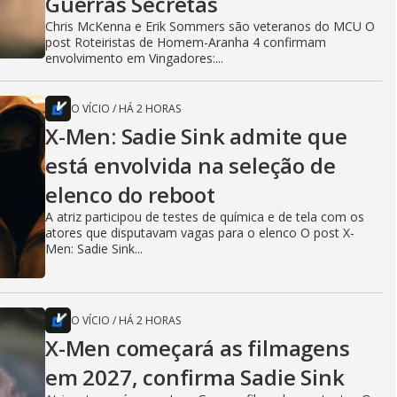
Guerras Secretas
Chris McKenna e Erik Sommers são veteranos do MCU O
post Roteiristas de Homem-Aranha 4 confirmam
envolvimento em Vingadores:...
O VÍCIO
/
HÁ 2 HORAS
X-Men: Sadie Sink admite que
está envolvida na seleção de
elenco do reboot
A atriz participou de testes de química e de tela com os
atores que disputavam vagas para o elenco O post X-
Men: Sadie Sink...
O VÍCIO
/
HÁ 2 HORAS
X-Men começará as filmagens
em 2027, confirma Sadie Sink