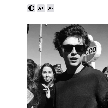
A+
A-