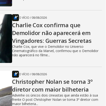
O VÍCIO
/
08/08/2026
Charlie Cox confirma que
Demolidor não aparecerá em
Vingadores: Guerras Secretas
Charlie Cox, que vive o Demolidor no Universo
Cinematográfico da Marvel, confirmou que o Demolidor
não aparecerá no filme...
O VÍCIO
/
08/08/2026
Christopher Nolan se torna 3º
diretor com maior bilheteria
Adivinhe os únicos dois cineastas que ainda estão à sua
frente O post Christopher Nolan se torna 3º diretor com
maior bilheteria...