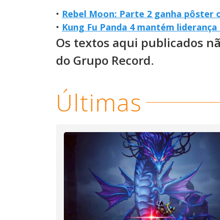
•
Rebel Moon: Parte 2 ganha pôster o
•
Kung Fu Panda 4 mantém liderança 
Os textos aqui publicados n
do Grupo Record.
Últimas