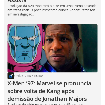
Produção da A24 mostrará o ator em uma trama baseada
em fatos reais O post Primetime coloca Robert Pattinson
em investigação...
O VÍCIO
/
HÁ 6 HORAS
X-Men ’97: Marvel se pronuncia
sobre volta de Kang após
demissão de Jonathan Majors
Produtor da série garante que uso do vilão em um