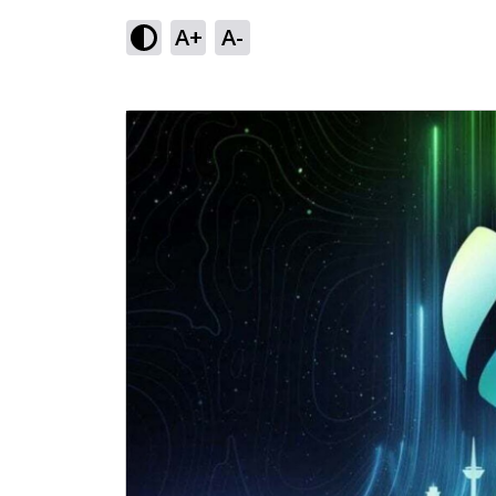
A+
A-