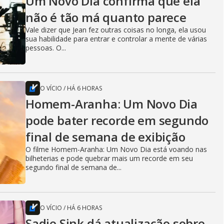
Um Novo Dia confirma que ela
não é tão má quanto parece
Vale dizer que Jean fez outras coisas no longa, ela usou
sua habilidade para entrar e controlar a mente de várias
pessoas. O...
O VÍCIO
/
HÁ 6 HORAS
Homem-Aranha: Um Novo Dia
pode bater recorde em segundo
final de semana de exibição
O filme Homem-Aranha: Um Novo Dia está voando nas
bilheterias e pode quebrar mais um recorde em seu
segundo final de semana de...
O VÍCIO
/
HÁ 6 HORAS
Sadie Sink dá atualização sobre