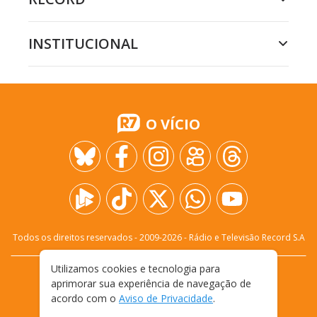
INSTITUCIONAL
O VÍCIO
Todos os direitos reservados - 2009-
2026
- Rádio e Televisão Record S.A
Utilizamos cookies e tecnologia para
CARREIRA
FALE CONOSCO
PRIVACIDADE
aprimorar sua experiência de navegação de
TERMOS E CONDIÇÕES DE USO
acordo com o
Aviso de Privacidade
.