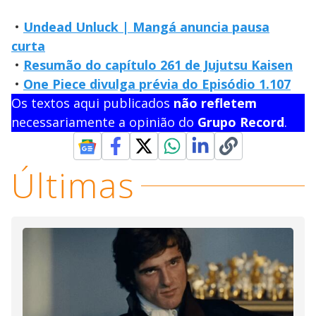
•
Undead Unluck | Mangá anuncia pausa
curta
•
Resumão do capítulo 261 de Jujutsu Kaisen
•
One Piece divulga prévia do Episódio 1.107
Os textos aqui publicados
não refletem
necessariamente a opinião do
Grupo Record
.
Últimas