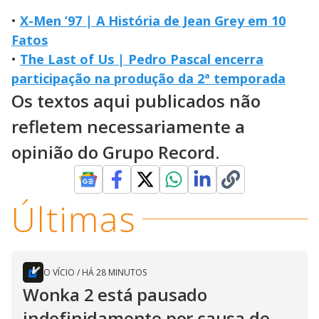
•
X-Men ’97 | A História de Jean Grey em 10
Fatos
•
The Last of Us | Pedro Pascal encerra
participação na produção da 2ª temporada
Os textos aqui publicados não
refletem necessariamente a
opinião do Grupo Record.
Últimas
O VÍCIO
/
HÁ 28 MINUTOS
Wonka 2 está pausado
indefinidamente por causa de