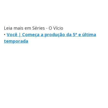
Leia mais em Séries - O Vício
•
Você | Começa a produção da 5ª e última
temporada