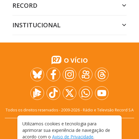
RECORD
INSTITUCIONAL
O VÍCIO
Todos os direitos reservados - 2009-
2026
- Rádio e Televisão Record S.A
Utilizamos cookies e tecnologia para
CARREIRA
FALE CONOSCO
PRIVACIDADE
aprimorar sua experiência de navegação de
TERMOS E CONDIÇÕES DE USO
acordo com o
Aviso de Privacidade
.