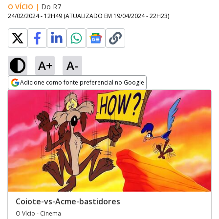
O VÍCIO
|
Do R7
24/02/2024 - 12H49
(ATUALIZADO EM
19/04/2024 - 22H23
)
A+
A-
Adicione como fonte preferencial no Google
Opens in new window
Coiote-vs-Acme-bastidores
O Vício - Cinema