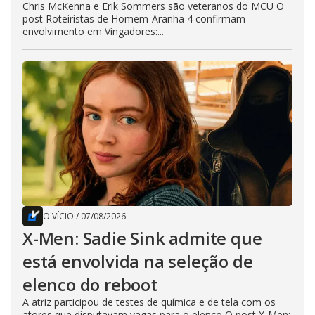
Chris McKenna e Erik Sommers são veteranos do MCU O
post Roteiristas de Homem-Aranha 4 confirmam
envolvimento em Vingadores:...
O VÍCIO
/
07/08/2026
X-Men: Sadie Sink admite que
está envolvida na seleção de
elenco do reboot
A atriz participou de testes de química e de tela com os
atores que disputavam vagas para o elenco O post X-Men: