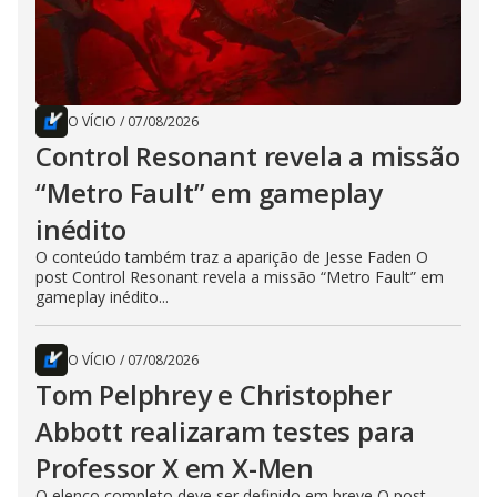
O VÍCIO
/
07/08/2026
Control Resonant revela a missão
“Metro Fault” em gameplay
inédito
O conteúdo também traz a aparição de Jesse Faden O
post Control Resonant revela a missão “Metro Fault” em
gameplay inédito...
O VÍCIO
/
07/08/2026
Tom Pelphrey e Christopher
Abbott realizaram testes para
Professor X em X-Men
O elenco completo deve ser definido em breve O post