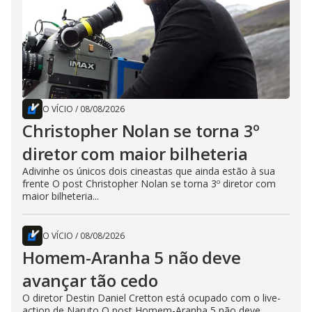
O VÍCIO
/
08/08/2026
Christopher Nolan se torna 3º
diretor com maior bilheteria
Adivinhe os únicos dois cineastas que ainda estão à sua
frente O post Christopher Nolan se torna 3º diretor com
maior bilheteria...
O VÍCIO
/
08/08/2026
Homem-Aranha 5 não deve
avançar tão cedo
O diretor Destin Daniel Cretton está ocupado com o live-
action de Naruto O post Homem-Aranha 5 não deve