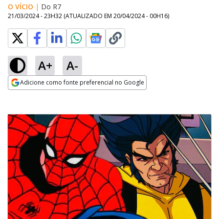
O VÍCIO
|
Do R7
21/03/2024 - 23H32
(ATUALIZADO EM
20/04/2024 - 00H16
)
A+
A-
Adicione como fonte preferencial no Google
Opens in new window