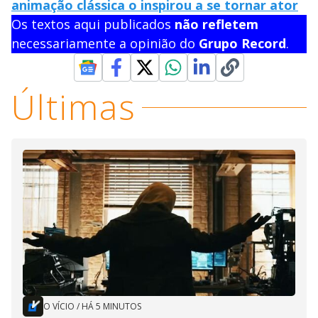
animação clássica o inspirou a se tornar ator
Os textos aqui publicados
não refletem
necessariamente a opinião do
Grupo Record
.
Últimas
O VÍCIO
/
HÁ 5 MINUTOS