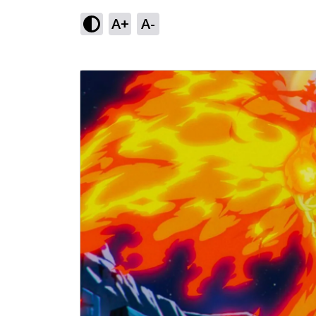
A+
A-