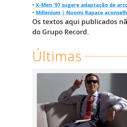
•
X-Men ’97 sugere adaptação de arc
•
Millenium | Noomi Rapace aconselha
Os textos aqui publicados n
do Grupo Record.
Últimas