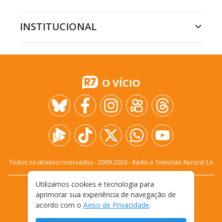
INSTITUCIONAL
O VÍCIO
Todos os direitos reservados - 2009-
2026
- Rádio e Televisão Record S.A
Utilizamos cookies e tecnologia para
CARREIRA
FALE CONOSCO
PRIVACIDADE
aprimorar sua experiência de navegação de
TERMOS E CONDIÇÕES DE USO
acordo com o
Aviso de Privacidade
.