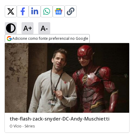
A+
A-
Adicione como fonte preferencial no Google
Opens in new window
the-flash-zack-snyder-DC-Andy-Muschietti
O Vício - Séries