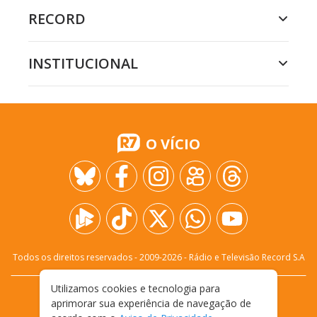
RECORD
INSTITUCIONAL
O VÍCIO
Todos os direitos reservados - 2009-
2026
- Rádio e Televisão Record S.A
Utilizamos cookies e tecnologia para
CARREIRA
FALE CONOSCO
PRIVACIDADE
aprimorar sua experiência de navegação de
TERMOS E CONDIÇÕES DE USO